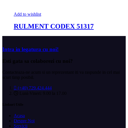
Add to wishlist
RULMENT CODEX 51317
Intra in legatura cu noi!
Esti gata sa
colaborezi cu noi?
Contacteaza-ne acum si un reprezentant iti va raspunde in cel mai
scurt timp posibil.
(+40) 729.424.444
Luni-Vineri: 9.00 la 17.00
Linkuri Utile
Acasa
Despre Noi
Servicii