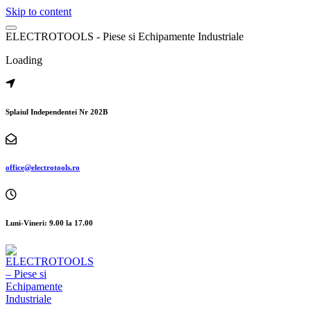
Skip to content
E
L
E
C
T
R
O
T
O
O
L
S
-
P
i
e
s
e
s
i
E
c
h
i
p
a
m
e
n
t
e
I
n
d
u
s
t
r
i
a
l
e
Loading
Splaiul Independentei Nr 202B
office@electrotools.ro
Luni-Vineri: 9.00 la 17.00