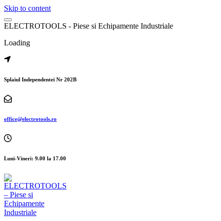
Skip to content
E
L
E
C
T
R
O
T
O
O
L
S
-
P
i
e
s
e
s
i
E
c
h
i
p
a
m
e
n
t
e
I
n
d
u
s
t
r
i
a
l
e
Loading
Splaiul Independentei Nr 202B
office@electrotools.ro
Luni-Vineri: 9.00 la 17.00