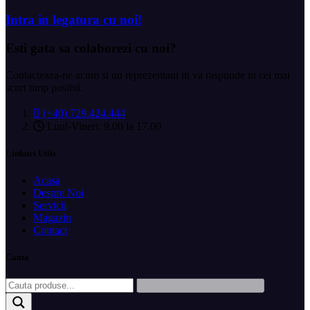
Intra in legatura cu noi!
Esti gata sa
colaborezi cu noi?
Contacteaza-ne acum si un reprezentant iti va raspunde in cel mai
scurt timp posibil.
(+40) 729.424.444
Luni-Vineri: 9.00 la 17.00
Linkuri Utile
Acasa
Despre Noi
Servicii
Magazin
Contact
Cauta