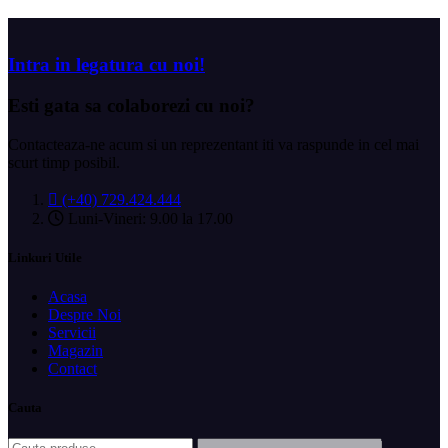
Intra in legatura cu noi!
Esti gata sa
colaborezi cu noi?
Contacteaza-ne acum si un reprezentant iti va raspunde in cel mai
scurt timp posibil.
(+40) 729.424.444
Luni-Vineri: 9.00 la 17.00
Linkuri Utile
Acasa
Despre Noi
Servicii
Magazin
Contact
Cauta