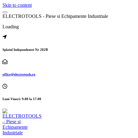
Skip to content
E
L
E
C
T
R
O
T
O
O
L
S
-
P
i
e
s
e
s
i
E
c
h
i
p
a
m
e
n
t
e
I
n
d
u
s
t
r
i
a
l
e
Loading
Splaiul Independentei Nr 202B
office@electrotools.ro
Luni-Vineri: 9.00 la 17.00