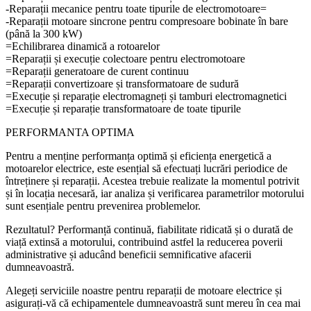
-Reparații mecanice pentru toate tipurile de electromotoare=
-Reparații motoare sincrone pentru compresoare bobinate în bare
(până la 300 kW)
=Echilibrarea dinamică a rotoarelor
=Reparații și execuție colectoare pentru electromotoare
=Reparații generatoare de curent continuu
=Reparații convertizoare și transformatoare de sudură
=Execuție și reparație electromagneți și tamburi electromagnetici
=Execuție și reparație transformatoare de toate tipurile
PERFORMANTA OPTIMA
Pentru a menține performanța optimă și eficiența energetică a
motoarelor electrice, este esențial să efectuați lucrări periodice de
întreținere și reparații. Acestea trebuie realizate la momentul potrivit
și în locația necesară, iar analiza și verificarea parametrilor motorului
sunt esențiale pentru prevenirea problemelor.
Rezultatul? Performanță continuă, fiabilitate ridicată și o durată de
viață extinsă a motorului, contribuind astfel la reducerea poverii
administrative și aducând beneficii semnificative afacerii
dumneavoastră.
Alegeți serviciile noastre pentru reparații de motoare electrice și
asigurați-vă că echipamentele dumneavoastră sunt mereu în cea mai