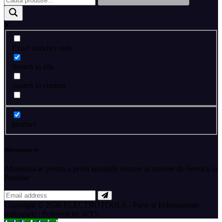
Exact matches only
Search in title
Search in content
product
Aboneaza-te
Aboneaza-te pentru a primi noutatile noastre in materie de Servicii si
Produse
Copyright © 2026 ELECTROTOOLS - Piese si Echipamente
Industriale | Powered by WTS