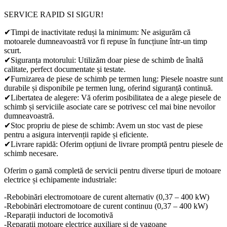
SERVICE RAPID SI SIGUR!
✔Timpi de inactivitate reduși la minimum: Ne asigurăm că
motoarele dumneavoastră vor fi repuse în funcțiune într-un timp
scurt.
✔Siguranța motorului: Utilizăm doar piese de schimb de înaltă
calitate, perfect documentate și testate.
✔Furnizarea de piese de schimb pe termen lung: Piesele noastre sunt
durabile și disponibile pe termen lung, oferind siguranță continuă.
✔Libertatea de alegere: Vă oferim posibilitatea de a alege piesele de
schimb și serviciile asociate care se potrivesc cel mai bine nevoilor
dumneavoastră.
✔Stoc propriu de piese de schimb: Avem un stoc vast de piese
pentru a asigura intervenții rapide și eficiente.
✔Livrare rapidă: Oferim opțiuni de livrare promptă pentru piesele de
schimb necesare.
Oferim o gamă completă de servicii pentru diverse tipuri de motoare
electrice și echipamente industriale:
-Rebobinări electromotoare de curent alternativ (0,37 – 400 kW)
-Rebobinări electromotoare de curent continuu (0,37 – 400 kW)
-Reparații inductori de locomotivă
-Reparații motoare electrice auxiliare și de vagoane