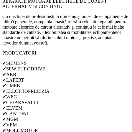
REPARATII MOTOARE ELECTRICE DE CURENT
ALTERNATIV SI CONTINUU
Cu o echipă de profesioniști în domeniu și un set de echipamente de
ultimă generație, compania noastră oferă servicii de reparații pentru
motoare electrice de curent alternativ și continuu la cele mai înalte
standarde de calitate. Flexibilitatea și mobilitatea echipamentelor
noastre ne permit să oferim soluții rapide și precise, adaptate
nevoilor dumneavoastră.
PRODUCATORI:
✔SIEMENS
✔SEW EURODRIVE
✔ABB
✔LAFERT
✔UMEB
✔ELECTROPRECIZIA
✔WEG
✔CHIARAVALLI
✔ELVEM
✔CANTONI
✔MGM
✔VEM
✔MOLL MOTOR