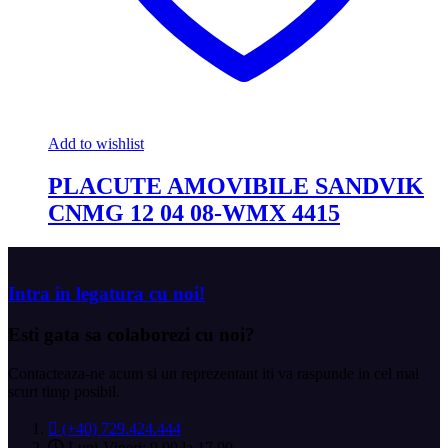
Add to wishlist
PLACUTE AMOVIBILE SANDVIK
CNMG 12 04 08-WMX 4415
Intra in legatura cu noi!
Esti gata sa
colaborezi cu noi?
Contacteaza-ne acum si un reprezentant iti va raspunde in cel mai
scurt timp posibil.
(+40) 729.424.444
Luni-Vineri: 9.00 la 17.00