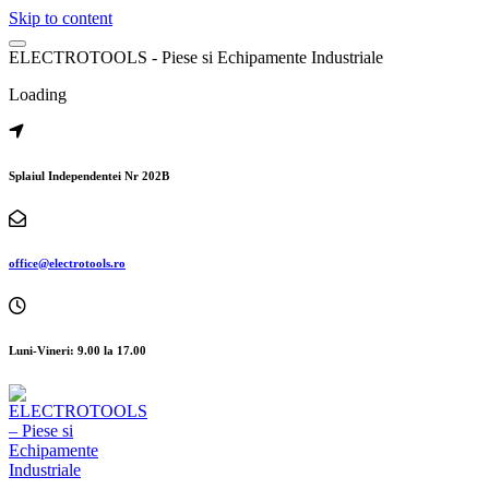
Skip to content
E
L
E
C
T
R
O
T
O
O
L
S
-
P
i
e
s
e
s
i
E
c
h
i
p
a
m
e
n
t
e
I
n
d
u
s
t
r
i
a
l
e
Loading
Splaiul Independentei Nr 202B
office@electrotools.ro
Luni-Vineri: 9.00 la 17.00