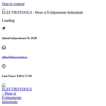
Skip to content
E
L
E
C
T
R
O
T
O
O
L
S
-
P
i
e
s
e
s
i
E
c
h
i
p
a
m
e
n
t
e
I
n
d
u
s
t
r
i
a
l
e
Loading
Splaiul Independentei Nr 202B
office@electrotools.ro
Luni-Vineri: 9.00 la 17.00