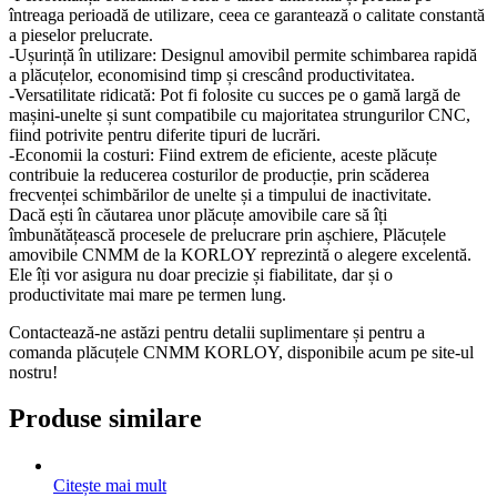
întreaga perioadă de utilizare, ceea ce garantează o calitate constantă
a pieselor prelucrate.
-Ușurință în utilizare: Designul amovibil permite schimbarea rapidă
a plăcuțelor, economisind timp și crescând productivitatea.
-Versatilitate ridicată: Pot fi folosite cu succes pe o gamă largă de
mașini-unelte și sunt compatibile cu majoritatea strungurilor CNC,
fiind potrivite pentru diferite tipuri de lucrări.
-Economii la costuri: Fiind extrem de eficiente, aceste plăcuțe
contribuie la reducerea costurilor de producție, prin scăderea
frecvenței schimbărilor de unelte și a timpului de inactivitate.
Dacă ești în căutarea unor plăcuțe amovibile care să îți
îmbunătățească procesele de prelucrare prin așchiere, Plăcuțele
amovibile CNMM de la KORLOY reprezintă o alegere excelentă.
Ele îți vor asigura nu doar precizie și fiabilitate, dar și o
productivitate mai mare pe termen lung.
Contactează-ne astăzi pentru detalii suplimentare și pentru a
comanda plăcuțele CNMM KORLOY, disponibile acum pe site-ul
nostru!
Produse similare
Citește mai mult