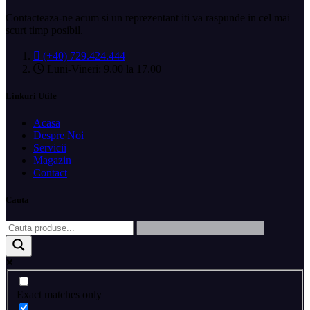
Contacteaza-ne acum si un reprezentant iti va raspunde in cel mai
scurt timp posibil.
(+40) 729.424.444
Luni-Vineri: 9.00 la 17.00
Linkuri Utile
Acasa
Despre Noi
Servicii
Magazin
Contact
Cauta
Exact matches only