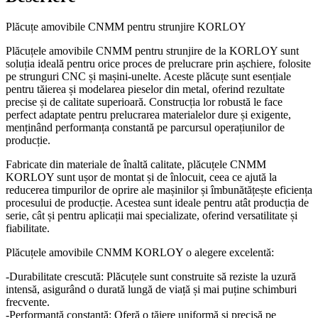
Plăcuțe amovibile CNMM pentru strunjire KORLOY
Plăcuțele amovibile CNMM pentru strunjire de la KORLOY sunt
soluția ideală pentru orice proces de prelucrare prin așchiere, folosite
pe strunguri CNC și mașini-unelte. Aceste plăcuțe sunt esențiale
pentru tăierea și modelarea pieselor din metal, oferind rezultate
precise și de calitate superioară. Construcția lor robustă le face
perfect adaptate pentru prelucrarea materialelor dure și exigente,
menținând performanța constantă pe parcursul operațiunilor de
producție.
Fabricate din materiale de înaltă calitate, plăcuțele CNMM
KORLOY sunt ușor de montat și de înlocuit, ceea ce ajută la
reducerea timpurilor de oprire ale mașinilor și îmbunătățește eficiența
procesului de producție. Acestea sunt ideale pentru atât producția de
serie, cât și pentru aplicații mai specializate, oferind versatilitate și
fiabilitate.
Plăcuțele amovibile CNMM KORLOY o alegere excelentă:
-Durabilitate crescută: Plăcuțele sunt construite să reziste la uzură
intensă, asigurând o durată lungă de viață și mai puține schimburi
frecvente.
-Performanță constantă: Oferă o tăiere uniformă și precisă pe