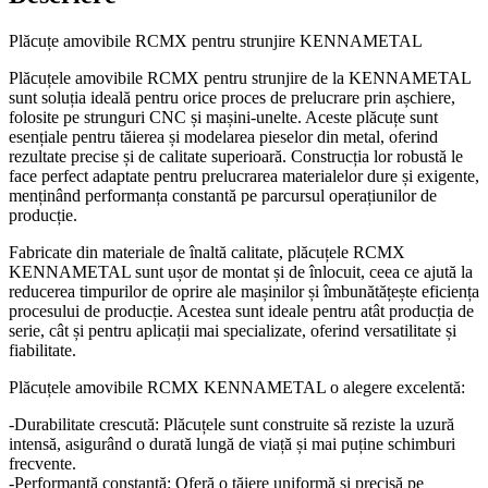
Plăcuțe amovibile RCMX pentru strunjire KENNAMETAL
Plăcuțele amovibile RCMX pentru strunjire de la KENNAMETAL
sunt soluția ideală pentru orice proces de prelucrare prin așchiere,
folosite pe strunguri CNC și mașini-unelte. Aceste plăcuțe sunt
esențiale pentru tăierea și modelarea pieselor din metal, oferind
rezultate precise și de calitate superioară. Construcția lor robustă le
face perfect adaptate pentru prelucrarea materialelor dure și exigente,
menținând performanța constantă pe parcursul operațiunilor de
producție.
Fabricate din materiale de înaltă calitate, plăcuțele RCMX
KENNAMETAL sunt ușor de montat și de înlocuit, ceea ce ajută la
reducerea timpurilor de oprire ale mașinilor și îmbunătățește eficiența
procesului de producție. Acestea sunt ideale pentru atât producția de
serie, cât și pentru aplicații mai specializate, oferind versatilitate și
fiabilitate.
Plăcuțele amovibile RCMX KENNAMETAL o alegere excelentă:
-Durabilitate crescută: Plăcuțele sunt construite să reziste la uzură
intensă, asigurând o durată lungă de viață și mai puține schimburi
frecvente.
-Performanță constantă: Oferă o tăiere uniformă și precisă pe