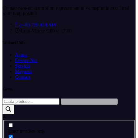
Contacteaza-ne acum si un reprezentant iti va raspunde in cel mai
scurt timp posibil.
(+40) 729.424.444
Luni-Vineri: 9.00 la 17.00
Linkuri Utile
Acasa
Despre Noi
Servicii
Magazin
Contact
Cauta
Exact matches only