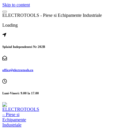
Skip to content
E
L
E
C
T
R
O
T
O
O
L
S
-
P
i
e
s
e
s
i
E
c
h
i
p
a
m
e
n
t
e
I
n
d
u
s
t
r
i
a
l
e
Loading
Splaiul Independentei Nr 202B
office@electrotools.ro
Luni-Vineri: 9.00 la 17.00