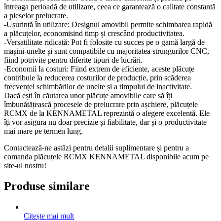
întreaga perioadă de utilizare, ceea ce garantează o calitate constantă
a pieselor prelucrate.
-Ușurință în utilizare: Designul amovibil permite schimbarea rapidă
a plăcuțelor, economisind timp și crescând productivitatea.
-Versatilitate ridicată: Pot fi folosite cu succes pe o gamă largă de
mașini-unelte și sunt compatibile cu majoritatea strungurilor CNC,
fiind potrivite pentru diferite tipuri de lucrări.
-Economii la costuri: Fiind extrem de eficiente, aceste plăcuțe
contribuie la reducerea costurilor de producție, prin scăderea
frecvenței schimbărilor de unelte și a timpului de inactivitate.
Dacă ești în căutarea unor plăcuțe amovibile care să îți
îmbunătățească procesele de prelucrare prin așchiere, plăcuțele
RCMX de la KENNAMETAL reprezintă o alegere excelentă. Ele
îți vor asigura nu doar precizie și fiabilitate, dar și o productivitate
mai mare pe termen lung.
Contactează-ne astăzi pentru detalii suplimentare și pentru a
comanda plăcuțele RCMX KENNAMETAL disponibile acum pe
site-ul nostru!
Produse similare
Citește mai mult