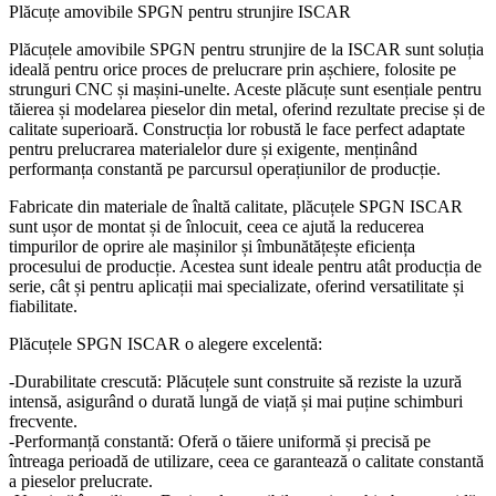
Plăcuțe amovibile SPGN pentru strunjire ISCAR
Plăcuțele amovibile SPGN pentru strunjire de la ISCAR sunt soluția
ideală pentru orice proces de prelucrare prin așchiere, folosite pe
strunguri CNC și mașini-unelte. Aceste plăcuțe sunt esențiale pentru
tăierea și modelarea pieselor din metal, oferind rezultate precise și de
calitate superioară. Construcția lor robustă le face perfect adaptate
pentru prelucrarea materialelor dure și exigente, menținând
performanța constantă pe parcursul operațiunilor de producție.
Fabricate din materiale de înaltă calitate, plăcuțele SPGN ISCAR
sunt ușor de montat și de înlocuit, ceea ce ajută la reducerea
timpurilor de oprire ale mașinilor și îmbunătățește eficiența
procesului de producție. Acestea sunt ideale pentru atât producția de
serie, cât și pentru aplicații mai specializate, oferind versatilitate și
fiabilitate.
Plăcuțele SPGN ISCAR o alegere excelentă:
-Durabilitate crescută: Plăcuțele sunt construite să reziste la uzură
intensă, asigurând o durată lungă de viață și mai puține schimburi
frecvente.
-Performanță constantă: Oferă o tăiere uniformă și precisă pe
întreaga perioadă de utilizare, ceea ce garantează o calitate constantă
a pieselor prelucrate.