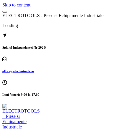
Skip to content
E
L
E
C
T
R
O
T
O
O
L
S
-
P
i
e
s
e
s
i
E
c
h
i
p
a
m
e
n
t
e
I
n
d
u
s
t
r
i
a
l
e
Loading
Splaiul Independentei Nr 202B
office@electrotools.ro
Luni-Vineri: 9.00 la 17.00