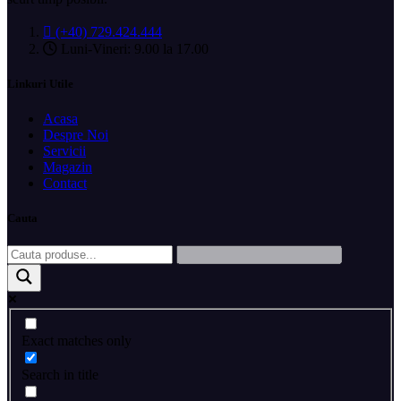
(+40) 729.424.444
Luni-Vineri: 9.00 la 17.00
Linkuri Utile
Acasa
Despre Noi
Servicii
Magazin
Contact
Cauta
Exact matches only
Search in title