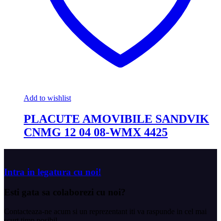
Add to wishlist
PLACUTE AMOVIBILE SANDVIK
CNMG 12 04 08-WMX 4425
Intra in legatura cu noi!
Esti gata sa
colaborezi cu noi?
Contacteaza-ne acum si un reprezentant iti va raspunde in cel mai
scurt timp posibil.