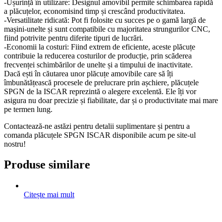
-Ușurință în utilizare: Designul amovibil permite schimbarea rapidă
a plăcuțelor, economisind timp și crescând productivitatea.
-Versatilitate ridicată: Pot fi folosite cu succes pe o gamă largă de
mașini-unelte și sunt compatibile cu majoritatea strungurilor CNC,
fiind potrivite pentru diferite tipuri de lucrări.
-Economii la costuri: Fiind extrem de eficiente, aceste plăcuțe
contribuie la reducerea costurilor de producție, prin scăderea
frecvenței schimbărilor de unelte și a timpului de inactivitate.
Dacă ești în căutarea unor plăcuțe amovibile care să îți
îmbunătățească procesele de prelucrare prin așchiere, plăcuțele
SPGN de la ISCAR reprezintă o alegere excelentă. Ele îți vor
asigura nu doar precizie și fiabilitate, dar și o productivitate mai mare
pe termen lung.
Contactează-ne astăzi pentru detalii suplimentare și pentru a
comanda plăcuțele SPGN ISCAR disponibile acum pe site-ul
nostru!
Produse similare
Citește mai mult