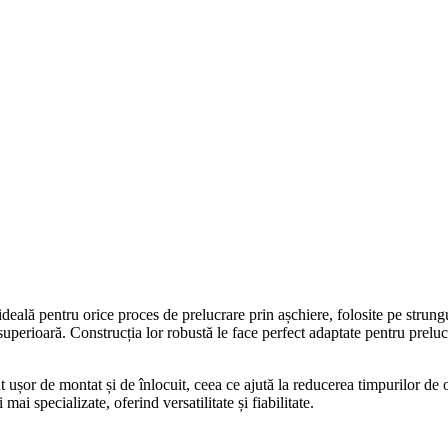
ală pentru orice proces de prelucrare prin așchiere, folosite pe strungu
e superioară. Construcția lor robustă le face perfect adaptate pentru pre
șor de montat și de înlocuit, ceea ce ajută la reducerea timpurilor de o
mai specializate, oferind versatilitate și fiabilitate.