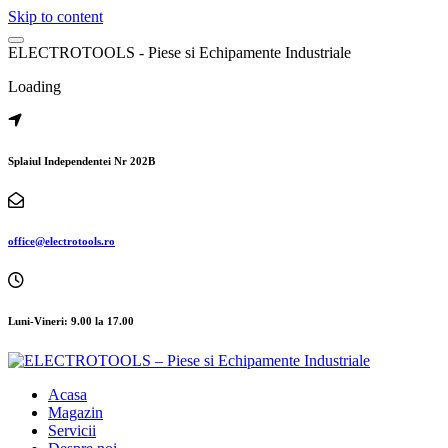
Skip to content
E
L
E
C
T
R
O
T
O
O
L
S
-
P
i
e
s
e
s
i
E
c
h
i
p
a
m
e
n
t
e
I
n
d
u
s
t
r
i
a
l
e
Loading
Splaiul Independentei Nr 202B
office@electrotools.ro
Luni-Vineri: 9.00 la 17.00
Acasa
Magazin
Servicii